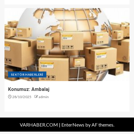
SEKTÖR HABERLERİ
Konumuz: Ambalaj
28/10/2025
admin
VARHABER.COM
|
EnterNews
by AF themes.