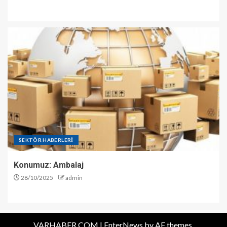
SEKTÖR HABERLERİ
Konumuz: Ambalaj
28/10/2025
admin
VARHABER.COM
|
EnterNews
by AF themes.