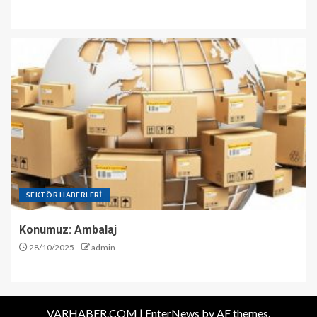
SEKTÖR HABERLERİ
Konumuz: Ambalaj
28/10/2025
admin
VARHABER.COM
|
EnterNews
by AF themes.