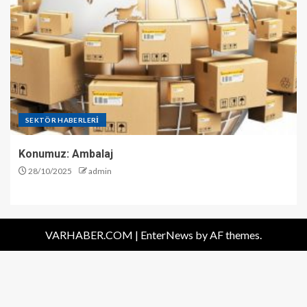
SEKTÖR HABERLERİ
Konumuz: Ambalaj
28/10/2025
admin
VARHABER.COM
|
EnterNews
by AF themes.