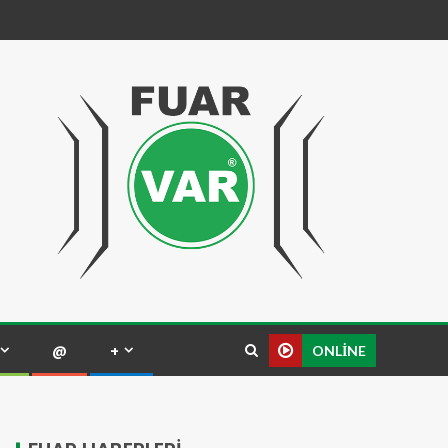
@
+
ONLINE