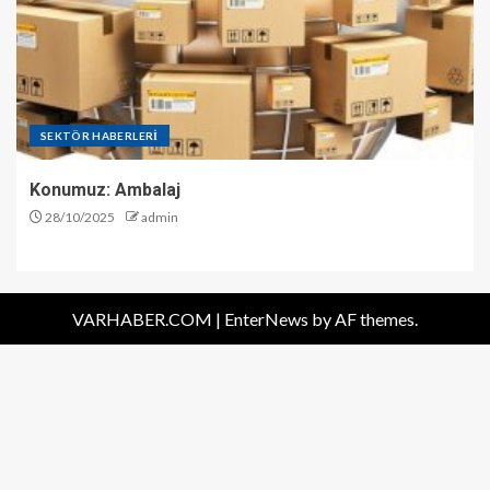
SEKTÖR HABERLERİ
Konumuz: Ambalaj
28/10/2025
admin
VARHABER.COM
|
EnterNews
by AF themes.