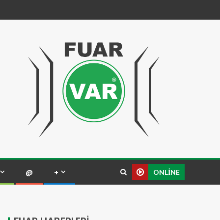
@
+
ONLINE