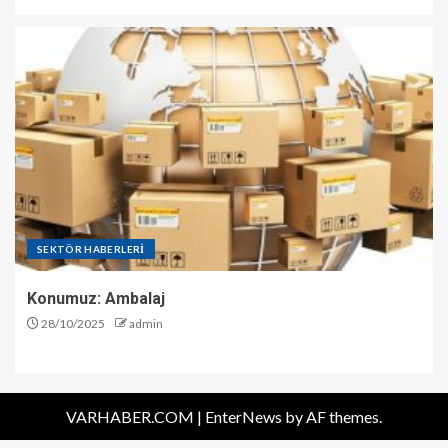
SEKTÖR HABERLERİ
Konumuz: Ambalaj
28/10/2025
admin
VARHABER.COM
|
EnterNews
by AF themes.