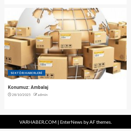
SEKTÖR HABERLERİ
Konumuz: Ambalaj
28/10/2025
admin
VARHABER.COM
|
EnterNews
by AF themes.