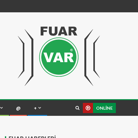
@
+
ONLINE