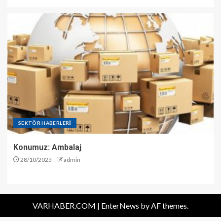
SEKTÖR HABERLERİ
Konumuz: Ambalaj
28/10/2025
admin
VARHABER.COM
|
EnterNews
by AF themes.