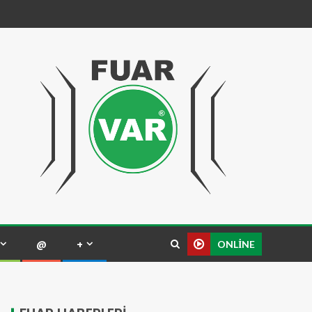
@
+
ONLINE