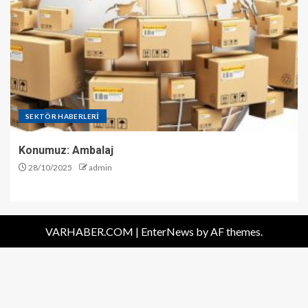
SEKTÖR HABERLERİ
Konumuz: Ambalaj
28/10/2025
admin
VARHABER.COM
|
EnterNews
by AF themes.