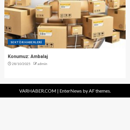
SEKTÖR HABERLERİ
Konumuz: Ambalaj
28/10/2025
admin
VARHABER.COM
|
EnterNews
by AF themes.