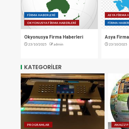
FİRMA HABERLERİ
ASYA FİRMA 
OKYONUSYA FİRMA HABERLERİ
FİRMA HABER
Okyonusya Firma Haberleri
Asya Firma
23/10/2025
admin
23/10/2025
KATEGORİLER
PROGRAMLAR
ANALİZ 