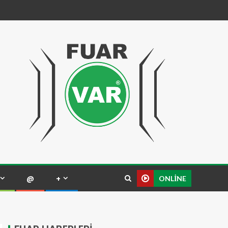
@
+
ONLINE